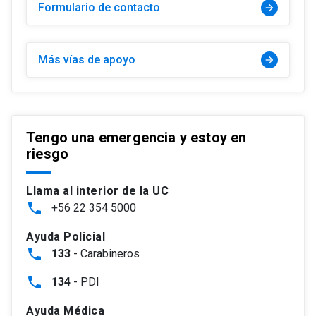
Formulario de contacto
arrow_forward
Más vías de apoyo
arrow_forward
Tengo una emergencia y estoy en
riesgo
Llama al interior de la UC
phone
+56 22 354 5000
Ayuda Policial
phone
133
- Carabineros
phone
134
- PDI
Ayuda Médica