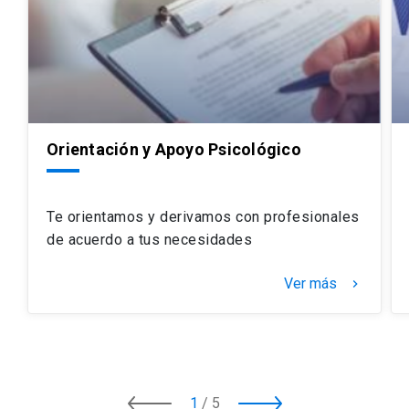
Orientación y Apoyo Psicológico
Te orientamos y derivamos con profesionales
de acuerdo a tus necesidades
Ver más
keyboard_arrow_right
1
/
5