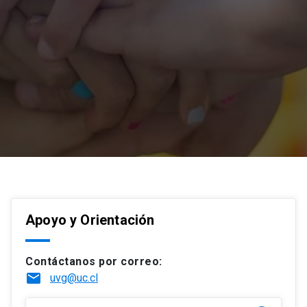
Apoyo y Orientación
Contáctanos por correo:
email
uvg@uc.cl